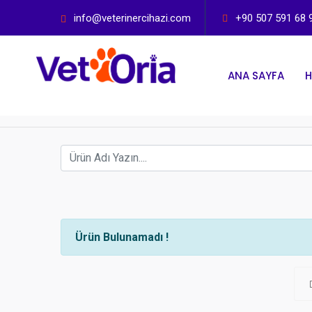
info@veterinercihazi.com
+90 507 591 68 
ANA SAYFA
H
Ürün Bulunamadı !