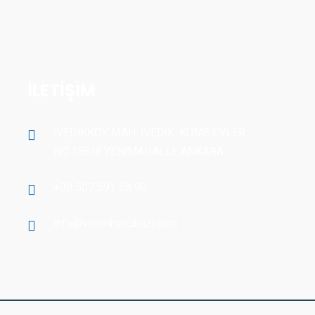
İLETİŞİM
İVEDİKKÖY MAH. İVEDİK. KÜME EVLER
NO:158/8 YENİMAHALLE ANKARA
+90 507 591 68 90
info@veterinercihazi.com