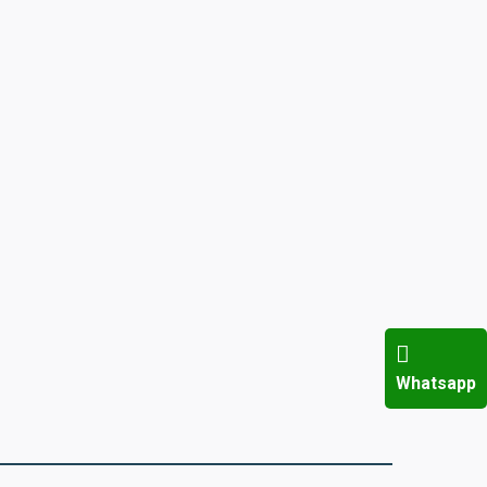
2. El Otoklav Cihazları
2. El Laboratuvar Cihazları
2. El Görüntüleme Cihazları
2. El Crash Cartlar
2. El Medikal Sehpalar
Ortopedi Cihazları
İnfüzyon Pompası
Whatsapp