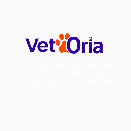
Vet Oria garantisi ile bu platformda veteriner klinik
kurulumu, veteriner cihazları ve ekipmanları satışı
yapılmaktadır. Tüm ürünlerin fiyatları için bize
ulaşın. +90 507 591 68 90