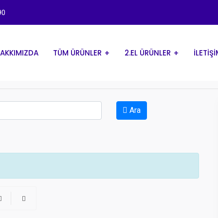
90
AKKIMIZDA
TÜM ÜRÜNLER
2.EL ÜRÜNLER
İLETİŞ
Ara